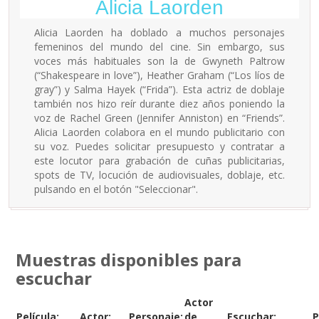
Alicia Laorden
Alicia Laorden ha doblado a muchos personajes
femeninos del mundo del cine. Sin embargo, sus
voces más habituales son la de Gwyneth Paltrow
(“Shakespeare in love”), Heather Graham (“Los líos de
gray”) y Salma Hayek (“Frida”). Esta actriz de doblaje
también nos hizo reír durante diez años poniendo la
voz de Rachel Green (Jennifer Anniston) en “Friends”.
Alicia Laorden colabora en el mundo publicitario con
su voz. Puedes solicitar presupuesto y contratar a
este locutor para grabación de cuñas publicitarias,
spots de TV, locución de audiovisuales, doblaje, etc.
pulsando en el botón "Seleccionar".
Muestras disponibles para
escuchar
Actor
Película:
Actor:
Personaje:
de
Escuchar:
P