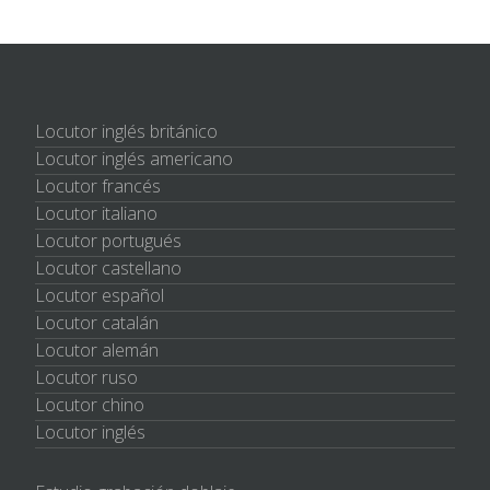
Locutor inglés británico
Locutor inglés americano
Locutor francés
Locutor italiano
Locutor portugués
Locutor castellano
Locutor español
Locutor catalán
Locutor alemán
Locutor ruso
Locutor chino
Locutor inglés