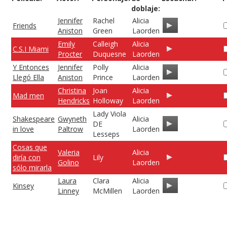
doblaje:
Jennifer
Rachel
Alicia
Friends
Aniston
Green
Laorden
Emily
Calleigh
Alicia
C.S.I Miami
Procter
Duquesne
Laorden
Y Entonces
Jennifer
Polly
Alicia
Llegó Ella
Aniston
Prince
Laorden
Christina
Joan
Alicia
Mad men
Hendricks
Holloway
Laorden
Lady Viola
Shakespeare
Gwyneth
Alicia
DE
in love
Paltrow
Laorden
Lesseps
Cosas que
Valeria
Alicia
diría con
Lily
Golino
Laorden
sólo mirarla
Laura
Clara
Alicia
Kinsey
Linney
McMillen
Laorden