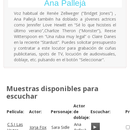
Ana Pallejà
Voz habitual de Renée Zellweger (“Bridget Jones”) ,
Ana Pallejà también ha doblado a jóvenes actrices
como Jennifer Love Hewitt en “Sé lo que hicisteis el
último verano”,Charlize Theron (“Monster”), Reese
Witterspoon en “Una rubia muy legal” o Claire Danes
en la reciente “Stardust”. Puedes solicitar presupuesto
y contratar a este locutor para grabación de cuñas
publicitarias, spots de TV, locución de audiovisuales,
doblaje, etc. pulsando en el botón "Seleccionar".
Muestras disponibles para
escuchar
Actor
Película:
Actor:
Personaje:
de
Escuchar:
Pr
doblaje:
C.S.I Las
Ana
Jorja Fox
Sara Sidle