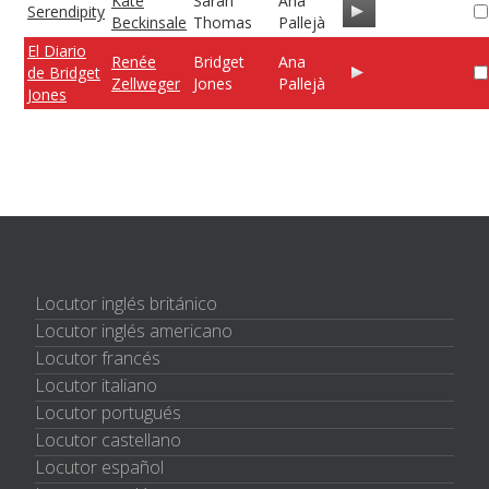
Kate
Sarah
Ana
Serendipity
Beckinsale
Thomas
Pallejà
El Diario
Renée
Bridget
Ana
de Bridget
Zellweger
Jones
Pallejà
Jones
Locutor inglés británico
Locutor inglés americano
Locutor francés
Locutor italiano
Locutor portugués
Locutor castellano
Locutor español