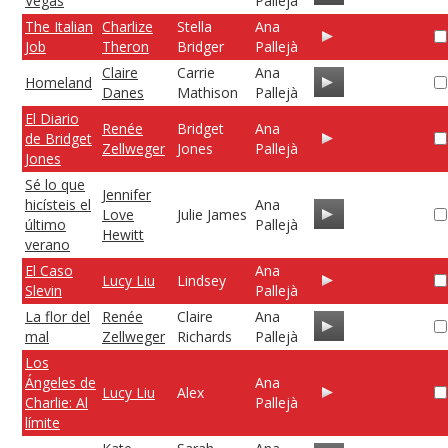
Vegas
Pallejà
The Italian
Charlize
Stella
Ana
Job
Theron
Bridger
Pallejà
Claire
Carrie
Ana
Homeland
Danes
Mathison
Pallejà
El Diario
Renée
Bridget
Ana
de Bridget
Zellweger
Jones
Pallejà
Jones
Sé lo que
Jennifer
hicísteis el
Ana
Love
Julie James
último
Pallejà
Hewitt
verano
El Caso
Ana
Lucy Liu
Lindsey
Slevin
Pallejà
La flor del
Renée
Claire
Ana
mal
Zellweger
Richards
Pallejà
Los
Ángeles de
Ana
Lucy Liu
Alex
Charlie: Al
Pallejà
límite