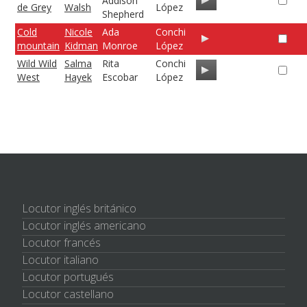
Addison
de Grey
Walsh
López
Shepherd
Cold
Nicole
Ada
Conchi
mountain
Kidman
Monroe
López
Wild Wild
Salma
Rita
Conchi
West
Hayek
Escobar
López
Locutor inglés británico
Locutor inglés americano
Locutor francés
Locutor italiano
Locutor portugués
Locutor castellano