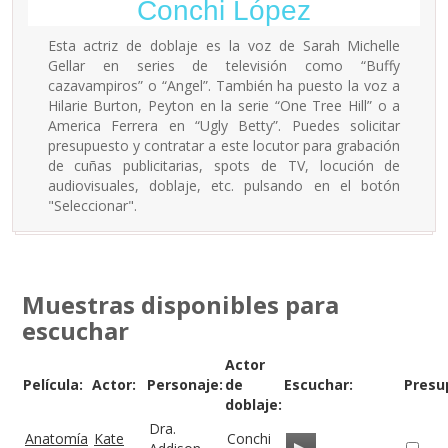
Conchi López
Esta actriz de doblaje es la voz de Sarah Michelle
Gellar en series de televisión como “Buffy
cazavampiros” o “Angel”. También ha puesto la voz a
Hilarie Burton, Peyton en la serie “One Tree Hill” o a
America Ferrera en “Ugly Betty”. Puedes solicitar
presupuesto y contratar a este locutor para grabación
de cuñas publicitarias, spots de TV, locución de
audiovisuales, doblaje, etc. pulsando en el botón
"Seleccionar".
Muestras disponibles para
escuchar
Actor
Película:
Actor:
Personaje:
de
Escuchar:
Presu
doblaje:
Dra.
Anatomía
Kate
Conchi