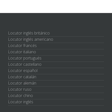
Locutor inglés británico
Locutor inglés americano
Locutor francés
Locutor italiano
Locutor portugués
Locutor castellano
Locutor español
Locutor catalán
Locutor alemán
Locutor ruso
Locutor chino
Locutor inglés