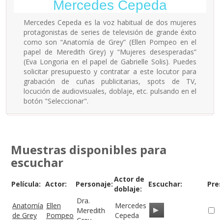
Mercedes Cepeda
Mercedes Cepeda es la voz habitual de dos mujeres
protagonistas de series de televisión de grande éxito
como son “Anatomía de Grey” (Ellen Pompeo en el
papel de Meredith Grey) y “Mujeres desesperadas”
(Eva Longoria en el papel de Gabrielle Solis). Puedes
solicitar presupuesto y contratar a este locutor para
grabación de cuñas publicitarias, spots de TV,
locución de audiovisuales, doblaje, etc. pulsando en el
botón "Seleccionar".
Muestras disponibles para
escuchar
Actor de
Película:
Actor:
Personaje:
Escuchar:
Pre
doblaje:
Dra.
Anatomía
Ellen
Mercedes
Meredith
de Grey
Pompeo
Cepeda