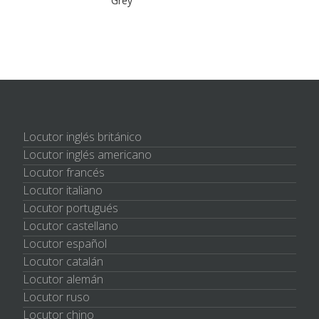
Grey
Locutor inglés británico
Locutor inglés americano
Locutor francés
Locutor italiano
Locutor portugués
Locutor castellano
Locutor español
Locutor catalán
Locutor alemán
Locutor ruso
Locutor chino