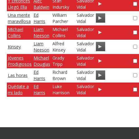
Y Entonces
Alec
Stan
Salvador
Llegó Ella
Baldwin
Indursky
Vidal
Una mente
Ed
William
Salvador
maravillosa
Harris
Parcher
Vidal
Michael
Liam
Michael
Salvador
Collins
Neeson
Collins
Vidal
Liam
Alfred
Salvador
Kinsey
Neeson
Kinsey
Vidal
Jóvenes
Michael
Grady
Salvador
Prodigiosos
Douglas
Tripp
Vidal
Ed
Richard
Salvador
Las horas
Harris
Brown
Vidal
Quédate a
Ed
Luke
Salvador
mi lado
Harris
Harrison
Vidal