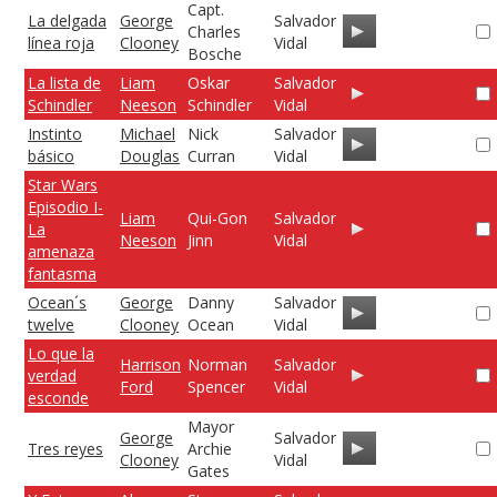
Capt.
La delgada
George
Salvador
Charles
línea roja
Clooney
Vidal
Bosche
La lista de
Liam
Oskar
Salvador
Schindler
Neeson
Schindler
Vidal
Instinto
Michael
Nick
Salvador
básico
Douglas
Curran
Vidal
Star Wars
Episodio I-
Liam
Qui-Gon
Salvador
La
Neeson
Jinn
Vidal
amenaza
fantasma
Ocean´s
George
Danny
Salvador
twelve
Clooney
Ocean
Vidal
Lo que la
Harrison
Norman
Salvador
verdad
Ford
Spencer
Vidal
esconde
Mayor
George
Salvador
Tres reyes
Archie
Clooney
Vidal
Gates