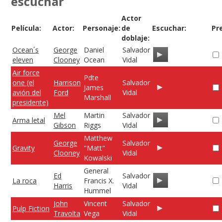
escuchar
Actor
Película:
Actor:
Personaje:
de
Escuchar:
Pr
doblaje:
Ocean´s
George
Daniel
Salvador
eleven
Clooney
Ocean
Vidal
Air force
Pdte
one (el
Harrison
Salvador
James
avión del
Ford
Vidal
Marshall
presidente)
Mel
Martin
Salvador
Arma letal
Gibson
Riggs
Vidal
Matthew
George
Salvador
Gravity
"Matt"
Clooney
Vidal
Kowalski
General
Ed
Salvador
La roca
Francis X.
Harris
Vidal
Hummel
John
Vincent
Salvador
Pulp Fiction
Travolta
Vega
Vidal