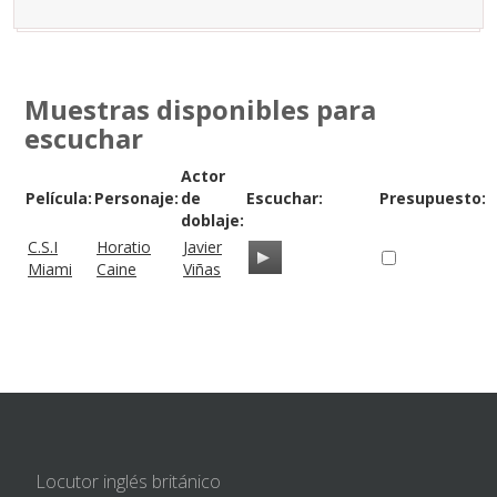
Muestras disponibles para
escuchar
Actor
Película:
Personaje:
de
Escuchar:
Presupuesto:
doblaje:
C.S.I
Horatio
Javier
Miami
Caine
Viñas
Locutor inglés británico