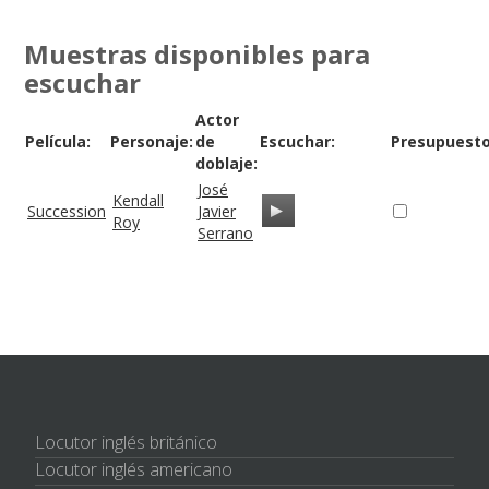
Muestras disponibles para
escuchar
Actor
Película:
Personaje:
de
Escuchar:
Presupuesto
doblaje:
José
Kendall
Succession
Javier
Roy
Serrano
Locutor inglés británico
Locutor inglés americano