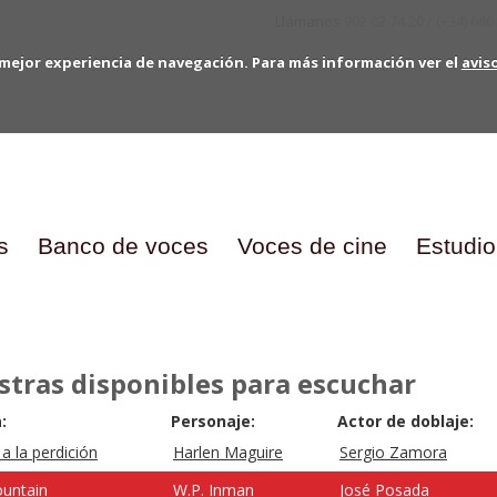
Llámanos
902 02 74 20 / (+34) 680
mejor experiencia de navegación. Para más información ver el
avis
s
Banco de voces
Voces de cine
Estudio
tras disponibles para escuchar
:
Personaje:
Actor de doblaje:
a la perdición
Harlen Maguire
Sergio Zamora
untain
W.P. Inman
José Posada