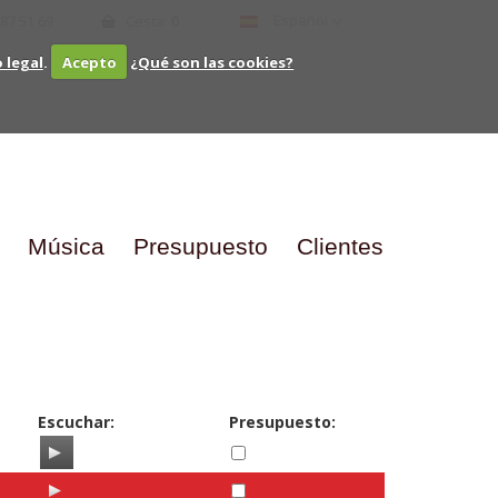
Español
 87 51 69
Cesta:
0
o legal
.
Acepto
¿Qué son las cookies?
Música
Presupuesto
Clientes
Escuchar:
Presupuesto: