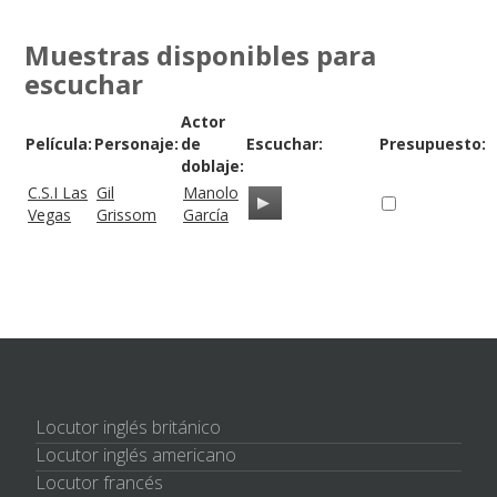
Muestras disponibles para
escuchar
Actor
Película:
Personaje:
de
Escuchar:
Presupuesto:
doblaje:
C.S.I Las
Gil
Manolo
Vegas
Grissom
García
Locutor inglés británico
Locutor inglés americano
Locutor francés