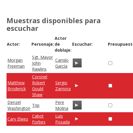
Muestras disponibles para
escuchar
Actor
Actor:
Personaje:
de
Escuchar:
Presupuest
doblaje:
Sgt. Mayor
Morgan
Camilo
John
Freeman
García
Rawlins
Coronel
Matthew
Robert
Sergio
Broderick
Gould
Zamora
Shaw
Denzel
Pere
Trip
Washington
Molina
Cabot
Luis
Cary Elwes
Forbes
Posada