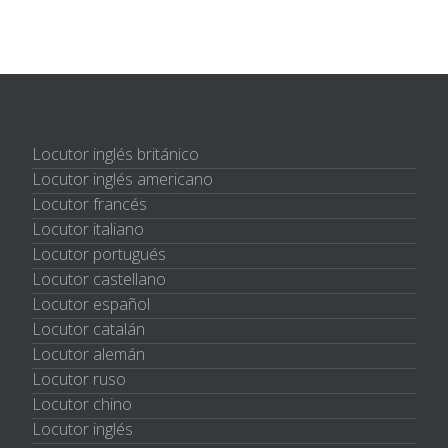
Locutor inglés británico
Locutor inglés americano
Locutor francés
Locutor italiano
Locutor portugués
Locutor castellano
Locutor español
Locutor catalán
Locutor alemán
Locutor ruso
Locutor chino
Locutor inglés