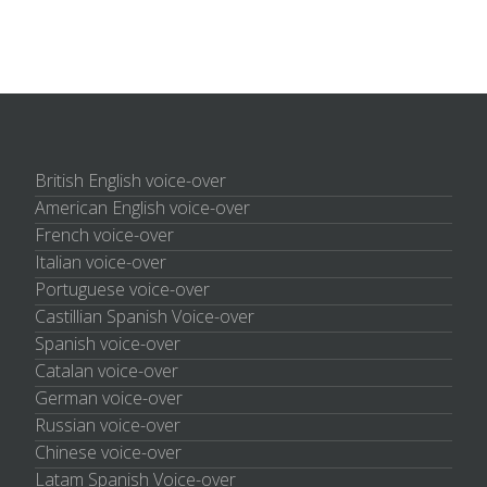
British English voice-over
American English voice-over
French voice-over
Italian voice-over
Portuguese voice-over
Castillian Spanish Voice-over
Spanish voice-over
Catalan voice-over
German voice-over
Russian voice-over
Chinese voice-over
Latam Spanish Voice-over