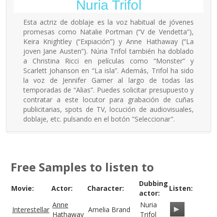
Nuria Trifol
Esta actriz de doblaje es la voz habitual de jóvenes
promesas como Natalie Portman (“V de Vendetta”),
Keira Knightley (“Expiación”) y Anne Hathaway (“La
joven Jane Austen”). Núria Trifol también ha doblado
a Christina Ricci en películas como “Monster” y
Scarlett Johanson en “La isla”. Además, Trifol ha sido
la voz de Jennifer Garner al largo de todas las
temporadas de “Alias”. Puedes solicitar presupuesto y
contratar a este locutor para grabación de cuñas
publicitarias, spots de TV, locución de audiovisuales,
doblaje, etc. pulsando en el botón "Seleccionar".
Free Samples to listen to
Dubbing
Movie:
Actor:
Character:
Listen:
actor:
Anne
Nuria
Interestellar
Amelia Brand
Hathaway
Trifol