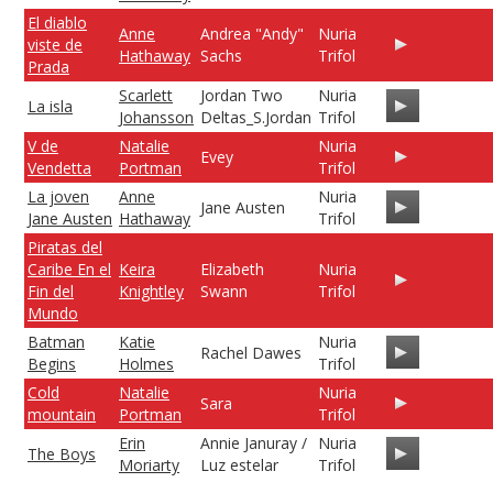
El diablo
Anne
Andrea "Andy"
Nuria
viste de
Hathaway
Sachs
Trifol
Prada
Scarlett
Jordan Two
Nuria
La isla
Johansson
Deltas_S.Jordan
Trifol
V de
Natalie
Nuria
Evey
Vendetta
Portman
Trifol
La joven
Anne
Nuria
Jane Austen
Jane Austen
Hathaway
Trifol
Piratas del
Caribe En el
Keira
Elizabeth
Nuria
Fin del
Knightley
Swann
Trifol
Mundo
Batman
Katie
Nuria
Rachel Dawes
Begins
Holmes
Trifol
Cold
Natalie
Nuria
Sara
mountain
Portman
Trifol
Erin
Annie Januray /
Nuria
The Boys
Moriarty
Luz estelar
Trifol