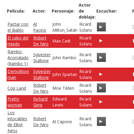
Actor
Película:
Actor:
Personaje:
de
Escuchar:
doblaje:
Pactar con
Al
John
Ricard
el diablo
Pacino
Milton_Satán
Solans
El cabo del
Robert
Ricard
Max Cadi
miedo
De Niro
Solans
Rambo:
Sylvester
Ricard
Acorralado
John Rambo
Stallone
Solans
(Rambo 1)
Demolition
Sylvester
Ricard
John Spartan
man
Stallone
Solans
Robert
Ricard
Cop Land
Moe Tilden
De Niro
Solans
Pretty
Richard
Edward
Ricard
woman
Gere
Lewis
Solans
Los
intocables
Robert
Ricard
Al Capone
de Elliot
De Niro
Solans
Ness