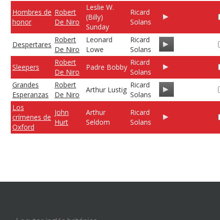
Leslie W.
Hombres de
Robert
Ricard
(Billy)
honor
De Niro
Solans
Sunday
Robert
Leonard
Ricard
Despertares
De Niro
Lowe
Solans
Robert
Ricard
Sleepers
Padre Bobby
De Niro
Solans
Grandes
Robert
Ricard
Arthur Lustig
Esperanzas
De Niro
Solans
Los
John
Arthur
Ricard
crímenes de
Hurt
Seldom
Solans
Oxford