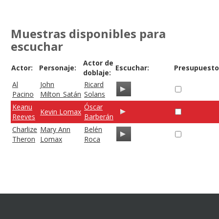
Muestras disponibles para
escuchar
Actor de
Actor:
Personaje:
Escuchar:
Presupuesto
doblaje:
Al
John
Ricard
Pacino
Milton_Satán
Solans
Keanu
Óscar
Kevin Lomax
Reeves
Barberán
Charlize
Mary Ann
Belén
Theron
Lomax
Roca