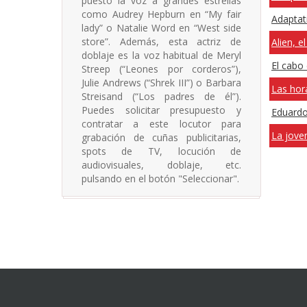
puesto la voz a grandes estrellas
como Audrey Hepburn en “My fair
Adaptat
lady” o Natalie Word en “West side
store”. Además, esta actriz de
Alien, e
doblaje es la voz habitual de Meryl
El cabo
Streep (“Leones por corderos”),
Julie Andrews (“Shrek III”) o Barbara
Las hor
Streisand (“Los padres de él”).
Puedes solicitar presupuesto y
Eduardo
contratar a este locutor para
La jove
grabación de cuñas publicitarias,
spots de TV, locución de
audiovisuales, doblaje, etc.
pulsando en el botón "Seleccionar".