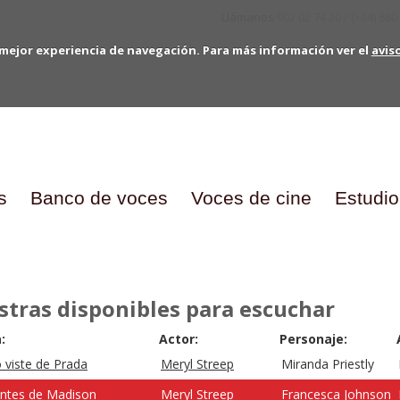
Llámanos
902 02 74 20 / (+34) 680
mejor experiencia de navegación. Para más información ver el
avis
s
Banco de voces
Voces de cine
Estudio
tras disponibles para escuchar
:
Actor:
Personaje:
o viste de Prada
Meryl Streep
Miranda Priestly
ntes de Madison
Meryl Streep
Francesca Johnson