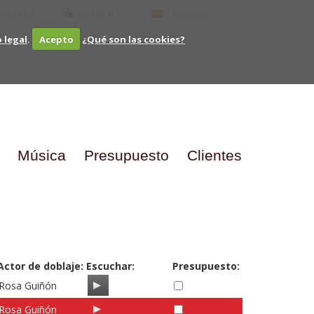
Español
 87 51 69
Cesta:
0
o legal
.
Acepto
¿Qué son las cookies?
Música
Presupuesto
Clientes
Actor de doblaje:
Escuchar:
Presupuesto:
Rosa Guiñón
Rosa Guiñón