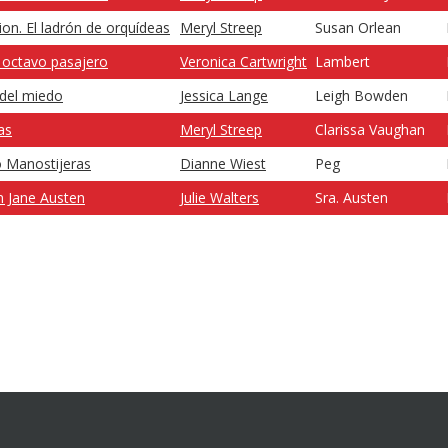
ion. El ladrón de orquídeas
Meryl Streep
Susan Orlean
l octavo pasajero
Veronica Cartwright
Lambert
 del miedo
Jessica Lange
Leigh Bowden
as
Meryl Streep
Clarissa Vaughan
 Manostijeras
Dianne Wiest
Peg
n Jane Austen
Julie Walters
Sra. Austen