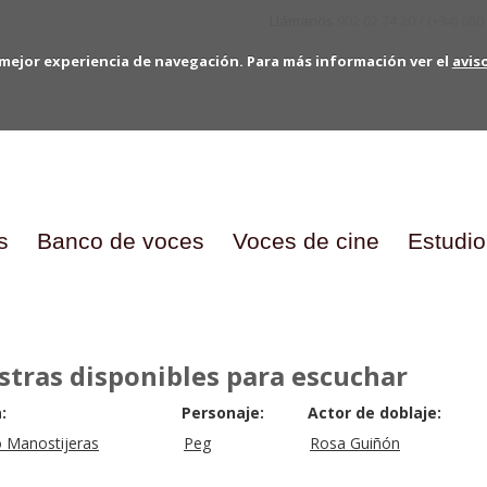
Llámanos
902 02 74 20 / (+34) 680
mejor experiencia de navegación. Para más información ver el
avis
s
Banco de voces
Voces de cine
Estudio
tras disponibles para escuchar
:
Personaje:
Actor de doblaje:
 Manostijeras
Peg
Rosa Guiñón