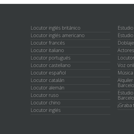
Locutor inglés británico
Estudio
Locutor inglés americano
Estudio
Locutor francés
Doblaje
Locutor italiano
Actores
Locutor portugués
Locutor
Locutor castellano
Voz onl
Locutor español
Música 
Locutor catalán
Alquile
Barcel
Locutor alemán
Estudio
Locutor ruso
Barcel
Locutor chino
¡Graba 
Locutor inglés