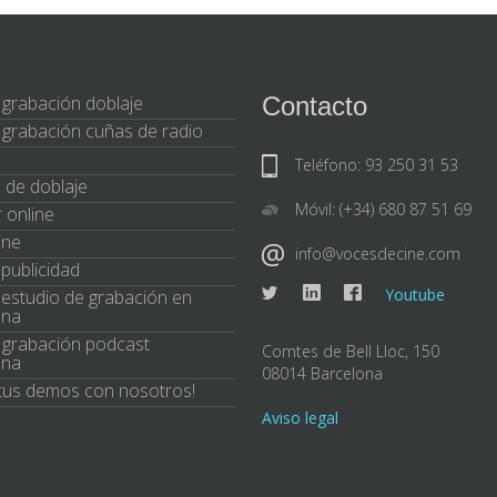
 grabación doblaje
Contacto
 grabación cuñas de radio
Teléfono: 93 250 31 53
 de doblaje
Móvil: (+34) 680 87 51 69
 online
ine
info@vocesdecine.com
publicidad
Youtube
r estudio de grabación en
ona
 grabación podcast
Comtes de Bell Lloc, 150
ona
08014 Barcelona
tus demos con nosotros!
Aviso legal