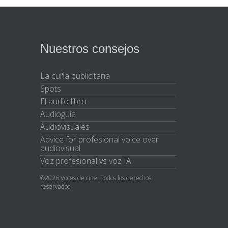
Nuestros consejos
La cuña publicitaria
Spots
El audio libro
Audioguía
Audiovisuales
Advice for profesional voice over
audiovisual
Voz profesional vs voz IA
©2026 Voces de cine. Todos los derechos
reservados