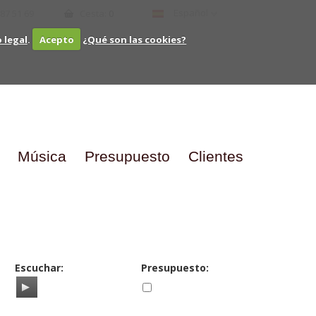
Español
 87 51 69
Cesta:
0
o legal
.
Acepto
¿Qué son las cookies?
Música
Presupuesto
Clientes
Escuchar:
Presupuesto: