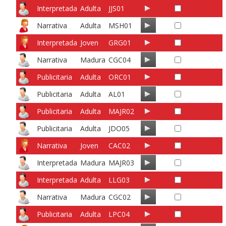
Interpretada
Adulta
JJS01
Narrativa
Adulta
MSH01
Interpretada
Joven
GRG01
Narrativa
Madura
CGC04
Publicitaria
Adulta
ORC01
Publicitaria
Adulta
AL01
Publicitaria
Adulta
MAJR02
Publicitaria
Adulta
JDO05
Narrativa
Joven
CAC02
Interpretada
Madura
MAJR03
Interpretada
Adulta
LLG03
Narrativa
Madura
CGC02
Publicitaria
Adulta
LPC04