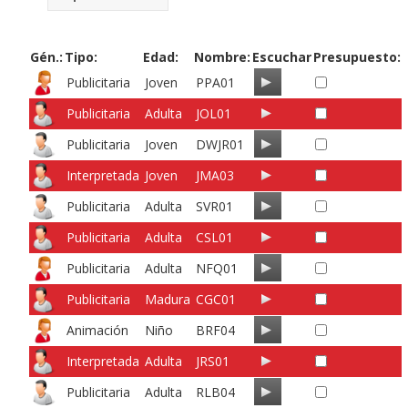
Gén.:
Tipo:
Edad:
Nombre:
Escuchar
Presupuesto:
Publicitaria
Joven
PPA01
Publicitaria
Adulta
JOL01
Publicitaria
Joven
DWJR01
Interpretada
Joven
JMA03
Publicitaria
Adulta
SVR01
Publicitaria
Adulta
CSL01
Publicitaria
Adulta
NFQ01
Publicitaria
Madura
CGC01
Animación
Niño
BRF04
Interpretada
Adulta
JRS01
Publicitaria
Adulta
RLB04