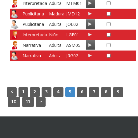
Interpretada
Adulta
MTM01
Publicitaria
Madura
JMD12
Publicitaria
Adulta
JOL02
Interpretada
Niño
LGF01
Narrativa
Adulta
ASM05
Narrativa
Adulta
JRG02
<
1
2
3
4
5
6
7
8
9
10
11
>